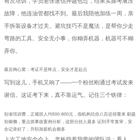
有次培训，学员老张迷信押题包过，结果实操考液压
故障，他连油管都找不到。最后我陪他加练一周，亲
手拆装设备才过关。避坑技巧不是魔法，是帮你少走
弯路的工具。安全无小事，你糊弄机器，机器可不糊
弄你。
最后掏心窝：考证不是终点，安全才是起点
写到这儿，手机又响了——一个粉丝刚通过考试发来
谢信。这证考下来，真不靠运气。记住三个铁律：
别省培训费，正规班人均500-800元，假机构坑你八百还得重来 刷题
别偷懒，重点抓事故案例分析，这部分挂人最多 证到手常复审，安
全记录好了，升职加薪机会都多
上次工地安全会上，老板指着我带的团队说：看人