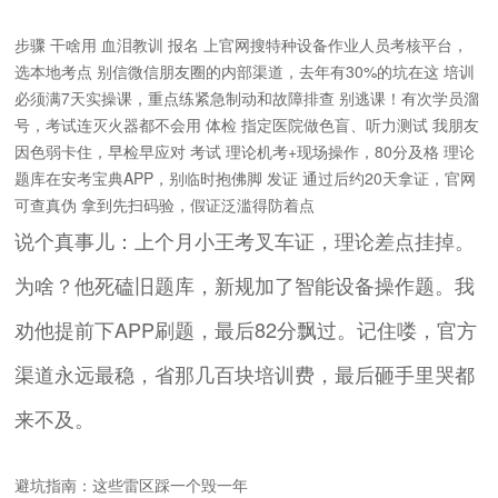
步骤 干啥用 血泪教训 报名 上官网搜特种设备作业人员考核平台，
选本地考点 别信微信朋友圈的内部渠道，去年有30%的坑在这 培训
必须满7天实操课，重点练紧急制动和故障排查 别逃课！有次学员溜
号，考试连灭火器都不会用 体检 指定医院做色盲、听力测试 我朋友
因色弱卡住，早检早应对 考试 理论机考+现场操作，80分及格 理论
题库在安考宝典APP，别临时抱佛脚 发证 通过后约20天拿证，官网
可查真伪 拿到先扫码验，假证泛滥得防着点
说个真事儿：上个月小王考叉车证，理论差点挂掉。
为啥？他死磕旧题库，新规加了智能设备操作题。我
劝他提前下APP刷题，最后82分飘过。记住喽，官方
渠道永远最稳，省那几百块培训费，最后砸手里哭都
来不及。
避坑指南：这些雷区踩一个毁一年