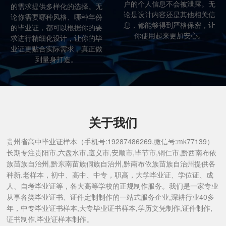
户的个人信息不会被泄露。无
的需求提供多样化的选择。无
论是设计内容还是其他相关信
论你需要哪种风格、哪种年份
息，都能够得到严格保密，让
的毕业证，都可以根据你的要
你使用起来更加安心。
求进行精细化设计，让你的毕
业证更贴合实际需求，真正做
到量身打造。
关于我们
贵州省高中毕业证样本（手机号:19287486269,微信号:mk77139）
长期专注贵阳市,六盘水市,遵义市,安顺市,毕节市,铜仁市,黔西南布依
族苗族自治州,黔东南苗族侗族自治州,黔南布依族苗族自治州提供各
种新.老样本，初中、高中、中专，职高，大学毕业证、学位证、成
人、自考毕业证等，各大高等学校的正规制作服务。我们是一家专业
从事各类毕业证书、证件定制制作的一站式服务企业,深耕行业40多
年，中专毕业证书样本,大专毕业证书样本,学历文凭制作,证件制作,
证书制作,毕业证样本制作。