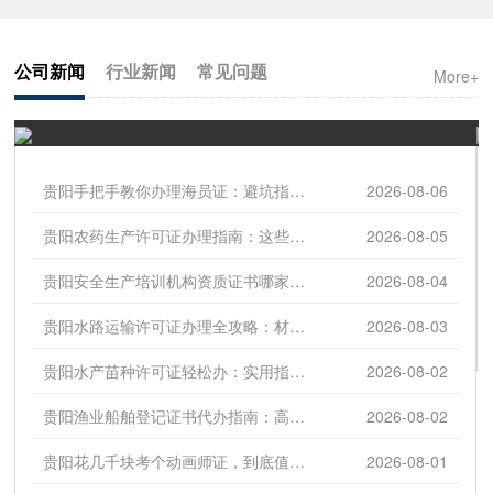
公司新闻
行业新闻
常见问题
More+
贵阳手把手教你办理海员证：避坑指南与靠谱机构推荐
2026-08-06
贵阳农药生产许可证办理指南：这些条件缺一不可
2026-08-05
贵阳安全生产培训机构资质证书哪家办可靠？避免猫腻有这些妙招！
2026-08-04
贵阳水路运输许可证办理全攻略：材料清单 流程详解
2026-08-03
贵阳水产苗种许可证轻松办：实用指南 必备条件大放送
2026-08-02
贵阳渔业船舶登记证书代办指南：高效避坑攻略 虚假证识别秘诀
2026-08-02
贵阳花几千块考个动画师证，到底值不值？内行人揭开行业潜规则
2026-08-01