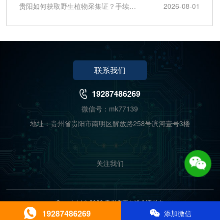
贵阳如何获取野生植物采集证？手续风险这样避开？
2026-08-01
联系我们
19287486269
微信号：mk77139
地址：贵州省贵阳市南明区解放路258号滨河壹号3楼
关注我们
Copyright © 2026 贵州省高中毕业证样本
19287486269
贵州省ICP12345678
XML
技术支持:千百度
添加微信