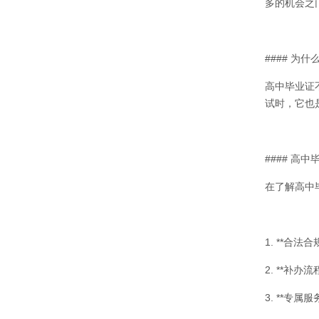
多的机会之
#### 为
高中毕业证
试时，它也
#### 高
在了解高中
1. **
2. **
3. **