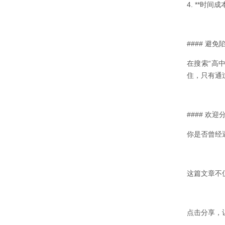
4. **时
#### 避
在搜索“高
住，只有通
#### 欢
你是否曾经
这篇文章不
点击分享，