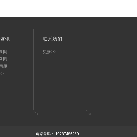
资讯
联系我们
新闻
更多>>
新闻
问题
>>
right © 2026 贵州省高中毕业证样本
贵州省ICP12345678
XML
技术支持
电话号码：
19287486269